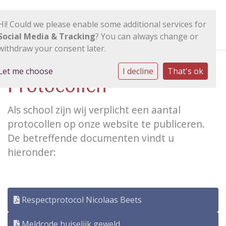
Hi! Could we please enable some additional services for
Social Media & Tracking
? You can always change or
withdraw your consent later.
Let me choose
I decline
That's ok
Protocollen
Als school zijn wij verplicht een aantal
protocollen op onze website te publiceren.
De betreffende documenten vindt u
hieronder:
Respectprotocol Nicolaas Beets
Meldcode huiselijk geweld