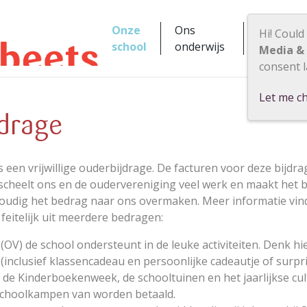
Onze
Ons
Hi! Could
Praktisch
school
onderwijs
Media &
consent l
Let me c
jdrage
 een vrijwillige ouderbijdrage. De facturen voor deze bijdrag
 scheelt ons en de oudervereniging veel werk en maakt het 
voudig het bedrag naar ons overmaken. Meer informatie vind
 feitelijk uit meerdere bedragen:
V) de school ondersteunt in de leuke activiteiten. Denk hie
(inclusief klassencadeau en persoonlijke cadeautje of surpri
 de Kinderboekenweek, de schooltuinen en het jaarlijkse cult
 schoolkampen van worden betaald.