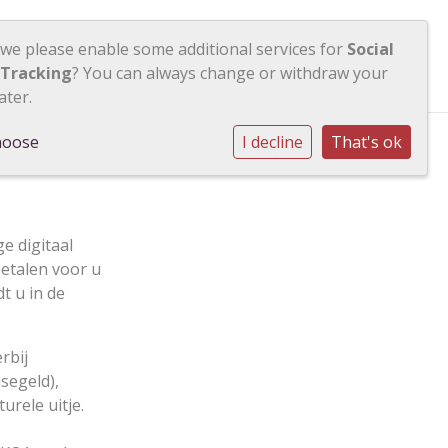
 we please enable some additional services for
Social
Contact
Inloggen
 Tracking
? You can always change or withdraw your
ater.
hoose
I decline
That's ok
e digitaal
betalen voor u
t u in de
rbij
segeld),
urele uitje.