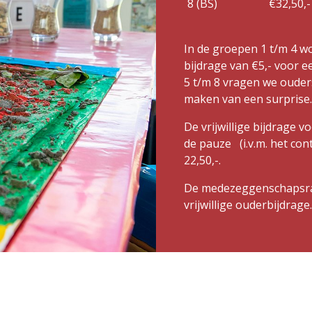
8 (BS)
€32,50,-
In de groepen 1 t/m 4 
bijdrage van €5,- voor 
5 t/m 8 vragen we ouders
maken van een surprise
De vrijwillige bijdrage 
de pauze (i.v.m. het con
22,50,-.
De medezeggenschapsraa
vrijwillige ouderbijdrage