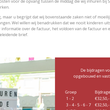
osten voor de opvang tussen de middag die wij inhuren bij 
rken.
lig, maar u begrijpt dat wij bovenstaande zaken niet of moeil
angen. Wel willen wij benadrukken dat we nooit kinderen uits
er informatie over de factuur, het voldoen van de factuur en 
eleidende brief.
De bijdragen voo
opgebouwd en vastg
Groep
Bijdrag
1 - 2
€32,50,-
3 - 4 - 5 - 6 - 7
€32,50,-