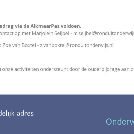
bedrag via de AlkmaarPas voldoen.
ntact op met Marjolein Seijbel - m.seijbel@ronduitonderwijs
t Zoë van Boxtel - z.vanboxtel@ronduitonderwijs.nl
onze activiteiten ondersteunt door de ouderbijdrage aan o
delijk adres
Onderwi