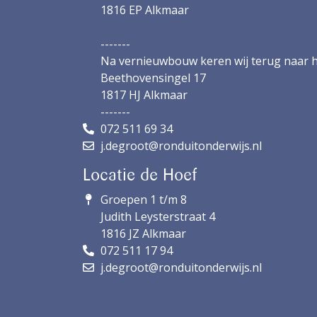
1816 EP Alkmaar
-------
Na vernieuwbouw keren wij terug naar h
Beethovensingel 17
1817 HJ Alkmaar
-------
072 511 69 34
j.degroot@ronduitonderwijs.nl
Locatie de Hoef
Groepen 1 t/m 8
Judith Leysterstraat 4
1816 JZ Alkmaar
072 511 17 94
j.degroot@ronduitonderwijs.nl