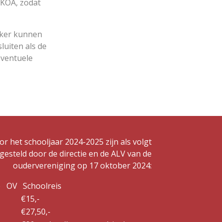
SKOA, zodat
ijker kunnen
luiten als de
eventuele
r het schooljaar 2024-2025 zijn als volgt
esteld door de directie en de ALV van de
oudervereniging op 17 oktober 2024:
e OV
Schoolreis
€15,-
€27,50,-