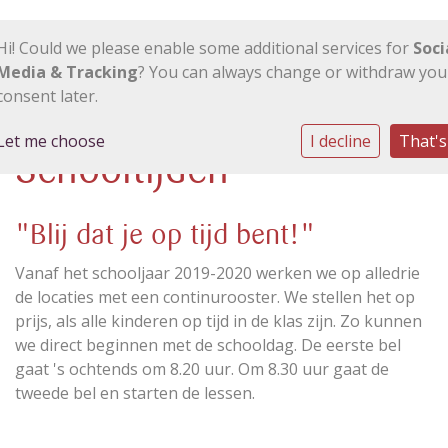
Hi! Could we please enable some additional services for
Soci
Media & Tracking
? You can always change or withdraw you
consent later.
Let me choose
I decline
That's
Schooltijden
"Blij dat je op tijd bent!"
Vanaf het schooljaar 2019-2020 werken we op alledrie
de locaties met een continurooster. We stellen het op
prijs, als alle kinderen op tijd in de klas zijn. Zo kunnen
we direct beginnen met de schooldag. De eerste bel
gaat 's ochtends om 8.20 uur. Om 8.30 uur gaat de
tweede bel en starten de lessen.