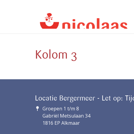
Kolom 3
Locatie Bergermeer - Let op: Tij
Groepen 1 t/m 8
Gabriël Metsulaan 34
1816 EP Alkmaar