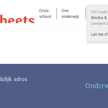
Onze
Ons
Hi! Could
Praktisc
school
onderwijs
Media &
consent l
Let me c
delijk adres
Onderwi