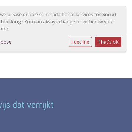
 we please enable some additional services for
Social
h
Contact
Inloggen
 Tracking
? You can always change or withdraw your
ater.
hoose
I decline
That's ok
js dat verrijkt