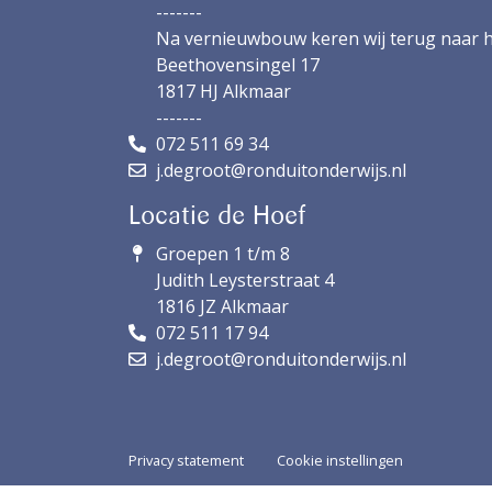
-------
Na vernieuwbouw keren wij terug naar h
Beethovensingel 17
1817 HJ Alkmaar
-------
072 511 69 34
j.degroot@ronduitonderwijs.nl
Locatie de Hoef
Groepen 1 t/m 8
Judith Leysterstraat 4
1816 JZ Alkmaar
072 511 17 94
j.degroot@ronduitonderwijs.nl
Privacy statement
Cookie instellingen