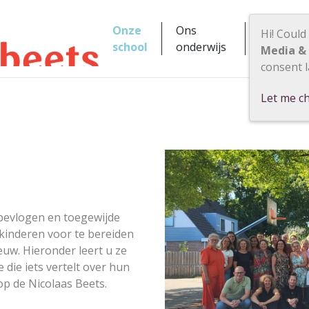
Onze
Ons
Hi! Could
Praktisch
school
onderwijs
Media &
consent l
Let me c
 bevlogen en toegewijde
 kinderen voor te bereiden
uw. Hieronder leert u ze
die iets vertelt over hun
op de Nicolaas Beets.