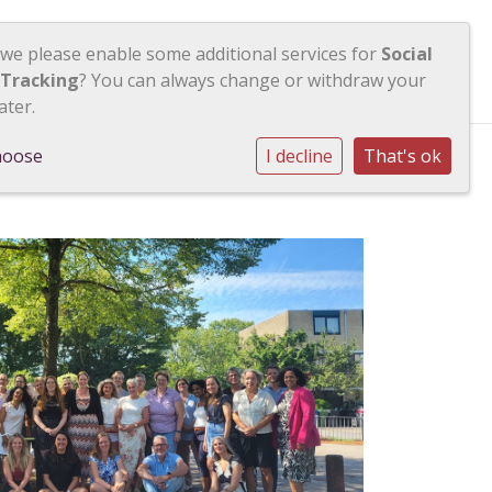
 we please enable some additional services for
Social
Contact
Inloggen
 Tracking
? You can always change or withdraw your
ater.
hoose
I decline
That's ok